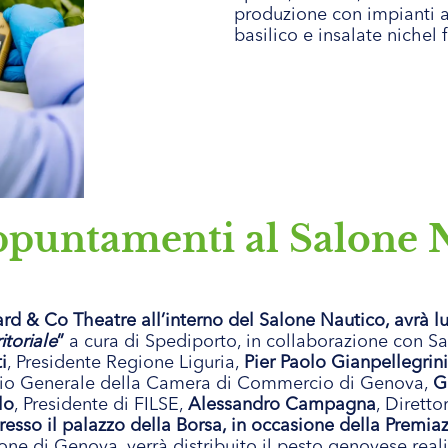
produzione con impianti a
basilico e insalate nichel f
appuntamenti al Salone 
ard & Co Theatre all’interno del Salone Nautico, avrà 
itoriale
”
a cura di Spediporto, in collaborazione con Sal
i
, Presidente Regione Liguria,
Pier Paolo Gianpellegrini
ario Generale della Camera di Commercio di Genova,
G
lo
, Presidente di FILSE,
Alessandro Campagna
, Dirett
resso il palazzo della Borsa, in occasione della Premi
ne di Genova, verrà distribuito il pesto genovese realiz