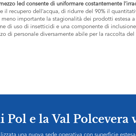
a mezzo led consente di uniformare costantemente l’irra
e il recupero dell’acqua, di ridurre del 90% il quantita
n meno importante la stagionalità dei prodotti estesa a
one di uso di insetticidi e una componente di inclusione
zzo di personale diversamente abile per la raccolta del 
i Pol e la Val Polcevera 
alizzata una nuova sede operativa con superficie estesa