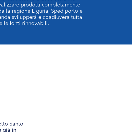
realizzare prodotti completamente
 dalla regione Liguria, Spediporto e
zienda svilupperà e coadiuverà tutta
lle fonti rinnovabili.
etto Santo
 già in