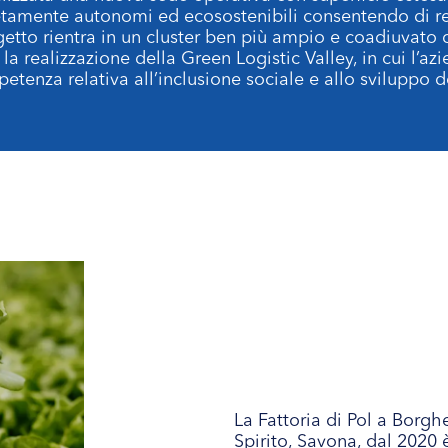
letamente autonomi ed ecosostenibili consentendo di 
rogetto rientra in un cluster ben più ampio e coadiuvato
 la realizzazione della Green Logistic Valley, in cui l’a
tenza relativa all’inclusione sociale e allo sviluppo de
La Fattoria di Pol a Borgh
Spirito, Savona, dal 2020 è