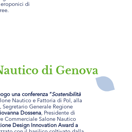
eroponici di
ree.
Nautico di Genova
luogo una conferenza “
Sostenibilità
one Nautico e Fattoria di Pol, alla
, Segretario Generale Regione
iovanna Dossena
, Presidente di
ore Commerciale Salone Nautico
azione Design Innovation Award a
zato con il basilico coltivato dalla